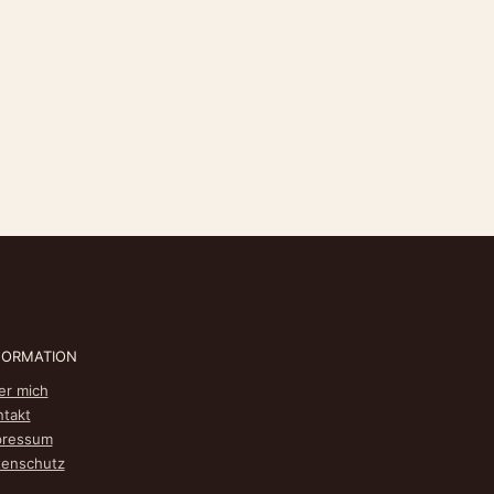
FORMATION
er mich
ntakt
pressum
tenschutz