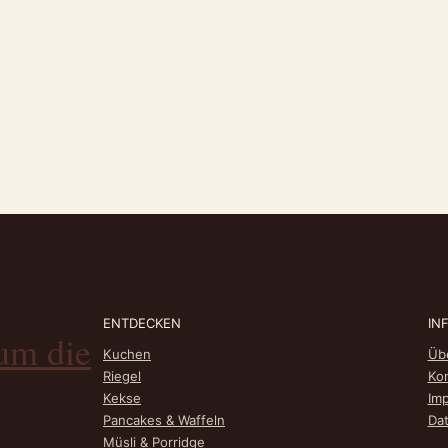
ENTDECKEN
IN
um die
Kuchen
Üb
Riegel
Ko
Kekse
Im
Pancakes & Waffeln
Da
Müsli & Porridge