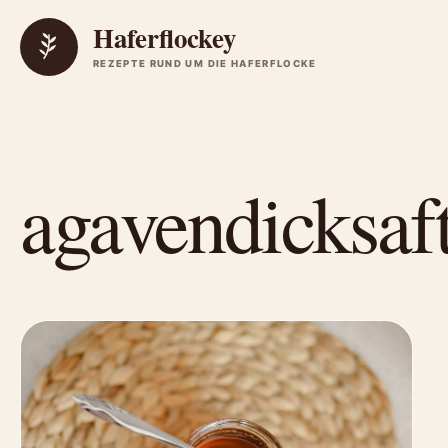
Zum Inhalt springen
Haferflockey
REZEPTE RUND UM DIE HAFERFLOCKE
agavendicksaf