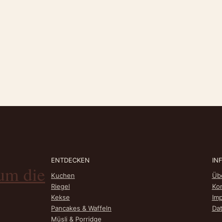
ENTDECKEN
IN
um die
Kuchen
Üb
Riegel
Ko
Kekse
Im
Pancakes & Waffeln
Da
Müsli & Porridge