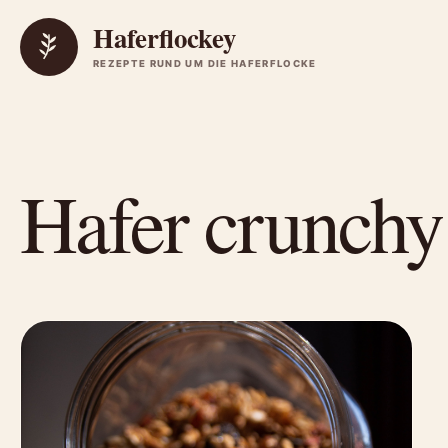
Zum Inhalt springen
Haferflockey
REZEPTE RUND UM DIE HAFERFLOCKE
Hafer crunchy