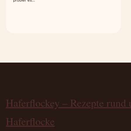
probier es…
Haferflockey – Rezepte rund 
Haferflocke