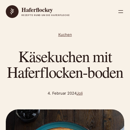
Zum Inhalt springen
Haferflockey
REZEPTE RUND UM DIE HAFERFLOCKE
Kuchen
Käsekuchen mit
Haferflocken-boden
4. Februar 2024
Joli