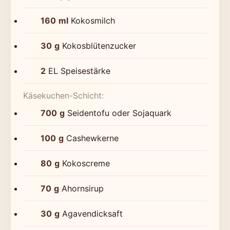
160
ml
Kokosmilch
30
g
Kokosblütenzucker
2
EL Speisestärke
Käsekuchen-Schicht:
700
g
Seidentofu oder Sojaquark
100
g
Cashewkerne
80
g
Kokoscreme
70
g
Ahornsirup
30
g
Agavendicksaft