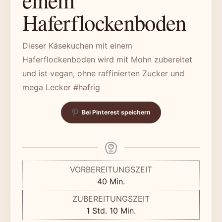
Haferflockenboden
Dieser Käsekuchen mit einem
Haferflockenboden wird mit Mohn zubereitet
und ist vegan, ohne raffinierten Zucker und
mega Lecker #hafrig
Bei Pinterest speichern
VORBEREITUNGSZEIT
Minuten
40
Min.
ZUBEREITUNGSZEIT
Stunde
Minuten
1
Std.
10
Min.