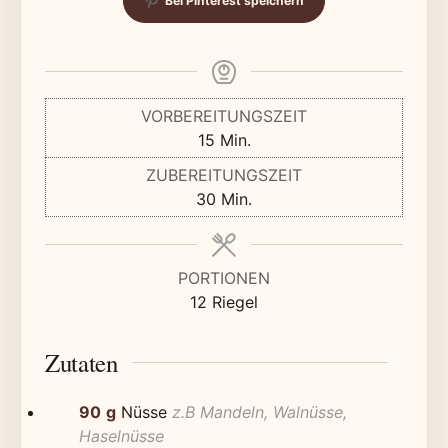
Bei Pinterest speichern
VORBEREITUNGSZEIT
Minuten
15
Min.
ZUBEREITUNGSZEIT
Minuten
30
Min.
PORTIONEN
12
Riegel
Zutaten
90
g
Nüsse
z.B Mandeln, Walnüsse,
Haselnüsse