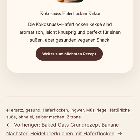
Kokosnuss-Haferflocken Kekse
Die Kokosnuss-Haferflocken Kekse sind
aromatisch, leicht knusprig und perfekt für einen
süßen, aber gesunden veganen Snack.
Weiter zum nächsten Rezept
ei ersatz
, 
gesund
, 
Haferflocken
, 
ingwer
, 
Müsliriegel
, 
Natürliche
süße
, 
ohne ei
, 
selber machen
, 
Zitrone
←
Vorheriger:
Baked Oats Grundrezept Banane
Nächster:
Heidelbeerkuchen mit Haferflocken
→